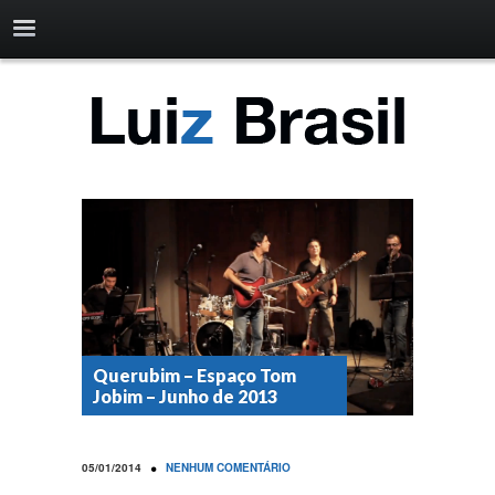
Querubim – Espaço Tom
Jobim – Junho de 2013
•
05/01/2014
NENHUM COMENTÁRIO