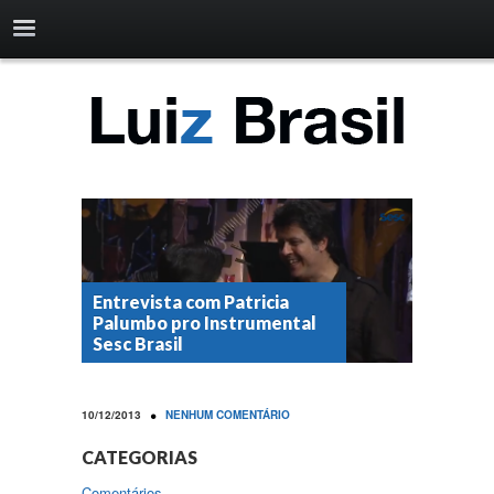
Entrevista com Patricia
Palumbo pro Instrumental
Sesc Brasil
•
10/12/2013
NENHUM COMENTÁRIO
CATEGORIAS
Comentários