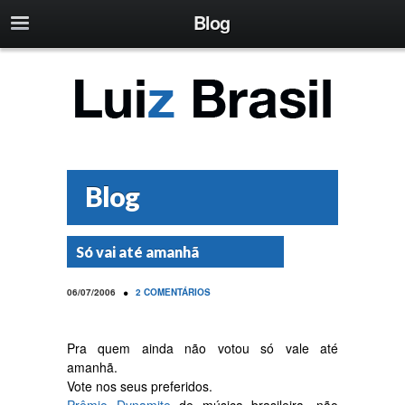
Blog
Blog
Só vai até amanhã
•
06/07/2006
2 COMENTÁRIOS
Pra quem ainda não votou só vale até
amanhã.
Vote nos seus preferidos.