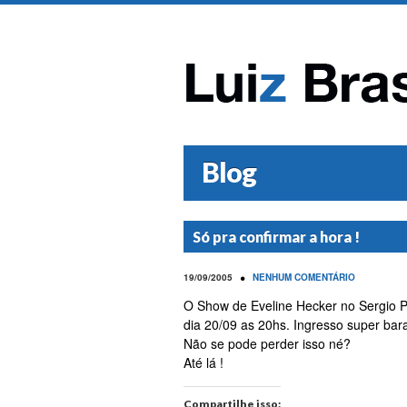
Blog
Só pra confirmar a hora !
•
19/09/2005
NENHUM COMENTÁRIO
O Show de Eveline Hecker no Sergio 
dia 20/09 as 20hs. Ingresso super bar
Não se pode perder isso né?
Até lá !
Compartilhe isso: