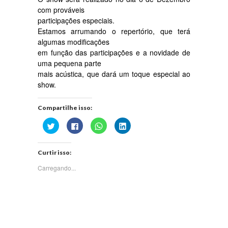
com prováveis
participações especiais.
Estamos arrumando o repertório, que terá
algumas modificações
em função das participações e a novidade de
uma pequena parte
mais acústica, que dará um toque especial ao
show.
Compartilhe isso:
Clique
Clique
Clique
Clique
para
para
para
para
compartilhar
compartilhar
compartilhar
compartilhar
no
no
no
no
Twitter(abre
Facebook(abre
WhatsApp(abre
LinkedIn(abre
Curtir isso:
em
em
em
em
nova
nova
nova
nova
janela)
janela)
janela)
janela)
Carregando...