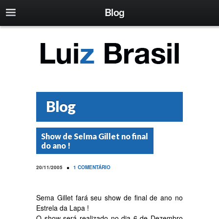
Blog
Blog
Show de Selma Gillet no final
do ano !
•
20/11/2005
1 COMENTÁRIO
Sema Gillet fará seu show de final de ano no
Estrela da Lapa !
O show será realizado no dia 6 de Dezembro