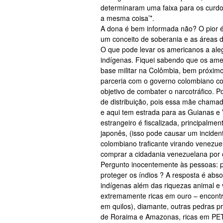
determinaram uma faixa para os curdos
a mesma coisa’*.
A dona é bem informada não? O pior 
um conceito de soberania e as áreas
O que pode levar os americanos a ale
indígenas. Fiquei sabendo que os ame
base militar na Colômbia, bem próximo
parceria com o governo colombiano c
objetivo de combater o narcotráfico. Po
de distribuição, pois essa mãe chamad
e aqui tem estrada para as Guianas
estrangeiro é fiscalizada, principalme
japonês, (isso pode causar um inciden
colombiano traficante virando venezuel
comprar a cidadania venezuelana por 
Pergunto inocentemente às pessoas: 
proteger os índios ? A resposta é abs
indígenas além das riquezas animal e
extremamente ricas em ouro – encont
em quilos), diamante, outras pedras pr
de Roraima e Amazonas, ricas em P