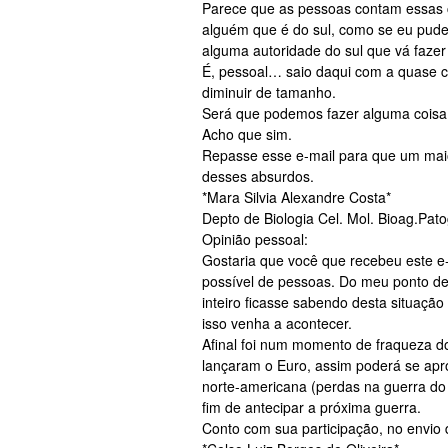
Parece que as pessoas contam essas 
alguém que é do sul, como se eu pudes
alguma autoridade do sul que vá fazer
É, pessoal… saio daqui com a quase ce
diminuir de tamanho.
Será que podemos fazer alguma cois
Acho que sim.
Repasse esse e-mail para que um maio
desses absurdos.
*Mara Silvia Alexandre Costa*
Depto de Biologia Cel. Mol. Bioag.Pa
Opinião pessoal:
Gostaria que você que recebeu este e
possível de pessoas. Do meu ponto de 
inteiro ficasse sabendo desta situação
isso venha a acontecer.
Afinal foi num momento de fraqueza d
lançaram o Euro, assim poderá se apro
norte-americana (perdas na guerra do 
fim de antecipar a próxima guerra.
Conto com sua participação, no envio 