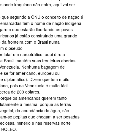
 onde iraquiano não entra, aqui vai ser
é que segundo a ONU o conceito de nação é
 demarcadas têm o nome de nação indígena.
garem que estarão libertando os povos
ricanos já estão construindo uma grande
 da fronteira com o Brasil numa
om o pseudo
r falar em narcotráfico, aqui é rota
a Brasil mantém suas fronteiras abertas
 e Venezuela. Nenhuma bagagem de
nte se for americano, europeu ou
te diplomático). Dizem que tem muito
ano, pois na Venezuela é muito fácil
cerca de 200 dólares.
porque os americanos querem tanto
olutamente a mesma, porque as terras
 vegetal, da abundância de água, são
ram-se pepitas que chegam a ser pesadas
eciosas, minério e nas reservas norte
ETRÓLEO.