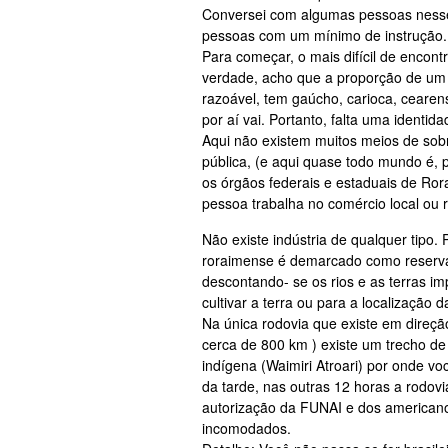
Conversei com algumas pessoas nesses
pessoas com um mínimo de instrução.
Para começar, o mais difícil de encontr
verdade, acho que a proporção de um
razoável, tem gaúcho, carioca, ceare
por aí vai. Portanto, falta uma identid
Aqui não existem muitos meios de sobr
pública, (e aqui quase todo mundo é, 
os órgãos federais e estaduais de Rora
pessoa trabalha no comércio local ou
Não existe indústria de qualquer tipo.
roraimense é demarcado como reserva
descontando- se os rios e as terras im
cultivar a terra ou para a localização 
Na única rodovia que existe em direção
cerca de 800 km ) existe um trecho 
indígena (Waimiri Atroari) por onde v
da tarde, nas outras 12 horas a rodov
autorização da FUNAI e dos american
incomodados.