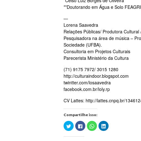
*Celso Luiz Borges de Oliveira*
**Doutorando em Água e Solo FEAG
—
Lorena Saavedra
Relações Públicas/ Produtora Cultural 
Pesquisadora na área de música – Prog
Sociedade (UFBA).
Consultoria em Projetos Culturais
Parecerista Ministério da Cultura
(71) 9175 7972/ 3015 1280
http://culturaindoor.blogspot.com
twintter.com/losaavedra
facebook.com.br/loly.rp
CV Lattes: http://lattes.cnpq.br/1346
Compartilhe isso:
Clique
Clique
Clique
Clique
para
para
para
para
compartilhar
compartilhar
compartilhar
compartilhar
no
no
no
no
Twitter(abre
Facebook(abre
WhatsApp(abre
LinkedIn(abre