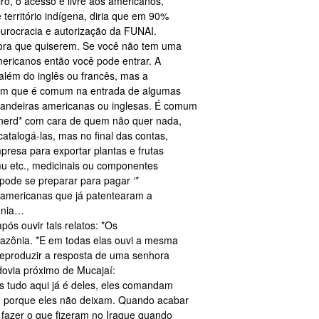
iro, o acesso é livre aos americanos,
erritório indígena, diria que em 90%
urocracia e autorização da FUNAI.
hora que quiserem. Se você não tem uma
ericanos então você pode entrar. A
 além do inglês ou francês, mas a
izem que é comum na entrada de algumas
bandeiras americanas ou inglesas. É comum
 *nerd* com cara de quem não quer nada,
catalogá-las, mas no final das contas,
resa para exportar plantas e frutas
u etc., medicinais ou componentes
 pode se preparar para pagar ‘*
e americanas que já patentearam a
ônia…
pós ouvir tais relatos: *Os
zônia. *E em todas elas ouvi a mesma
reproduzir a resposta de uma senhora
dovia próximo de Mucajaí:
as tudo aqui já é deles, eles comandam
m porque eles não deixam. Quando acabar
o fazer o que fizeram no Iraque quando