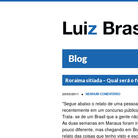
Blog
Roraima sitiada – Qual será o f
•
25/03/2011
NENHUM COMENTÁRIO
*Segue abaixo o relato de uma pessoa
recentemente em um concurso público 
Trata- se de um Brasil que a gente nã
As duas semanas em Manaus foram int
pouco diferente, mas chegando em Boa 
relato das coisas que tenho visto e es