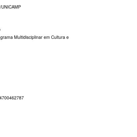
RI/UNICAMP
/
rama Multidisciplinar em Cultura e
124700462787