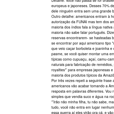
Detalhe: Você não passa se for brasile
europeus e japoneses. Desses 70% de t
dele ninguém entra sem uma grande b
Outro detalhe: americanos entram à 
autorização da FUNAI mas tem dos am
maioria dos índios fala a língua nativa
maioria não sabe falar português. D
reservas encontrarem- se hasteadas 
se encontrar por aqui americano tipo
que veio caçar borboleta e joaninha e 
pasme, se você quiser montar uma emp
típicas como cupuaçu, açaí, camu-cam
naturais para fabricação de remédios,
royalties*’ para empresas japonesas 
maioria dos produtos típicos da Amaz
Por três vezes repeti a seguinte frase a
americanos vão acabar tomando a Ama
resposta em palavras diferentes. Vou 
simples que vendia suco e água na ro
*’Irão não minha filha, tu não sabe, m
tudo, você não entra em lugar nenhu
essa guerra aí eles virão pra cá, e vã