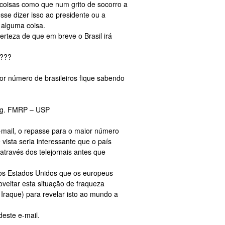
coisas como que num grito de socorro a
se dizer isso ao presidente ou a
 alguma coisa.
rteza de que em breve o Brasil irá
a???
r número de brasileiros fique sabendo
tog. FMRP – USP
-mail, o repasse para o maior número
vista seria interessante que o país
 através dos telejornais antes que
os Estados Unidos que os europeus
veitar esta situação de fraqueza
Iraque) para revelar isto ao mundo a
deste e-mail.