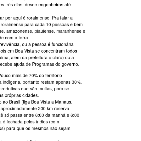
 três dias, desde engenheiros até
ar por aqui é roraimense. Pra falar a
 roraimense para cada 10 pessoas é bem
nse, amazonense, piauiense, maranhense e
ade com a terra.
evivência, ou a pessoa é funcionária
pois em Boa Vista se concentram todos
ima, além da prefeitura é claro) ou a
 recebe ajuda de Programas do governo.
 Pouco mais de 70% do território
 indígena, portanto restam apenas 30%,
produtivas que são muitas, para se
das próprias cidades.
 ao Brasil (liga Boa Vista a Manaus,
de aproximadamente 200 km reserva
ocê só passa entre 6:00 da manhã e 6:00
ia é fechada pelos índios (com
os) para que os mesmos não sejam