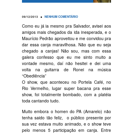
•
09/12/2013
NENHUM COMENTÁRIO
Como eu já ia mesmo pra Salvador, avisei aos
amigos mais chegados da ida inesperada, e o
Maurício Pedrão aproveitou e me convidou pra
dar essa canja maravilhosa. Não que eu seja
chegado a canjas! Não sou, mas com essa
galera confesso que eu me sinto muito a
vontade mesmo, daí não hesitei e dei uma
volta na guitarra de Ronei na música
“Obediência”
O show, que aconteceu no Portela Café, no
Rio Vermelho, lugar super bacana pra esse
show, foi totalmente bombado, com a platéia
toda cantando tudo.
Muito embora o homen do PA (Amarelo) não
tenha saido tão feliz, o público presente por
sua vez estava muito animado, e o show teve
pelo menos 5 participação em canja. Entre