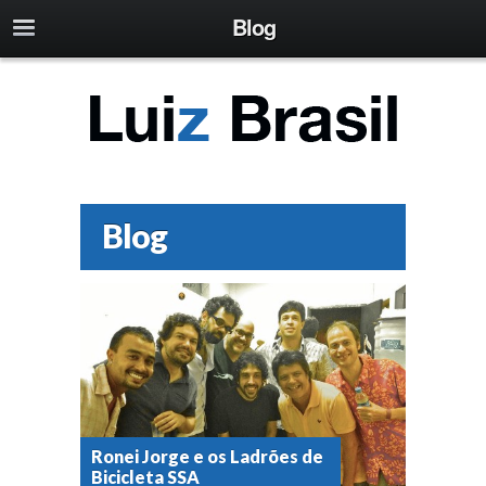
Blog
Blog
Ronei Jorge e os Ladrões de
Bicicleta SSA