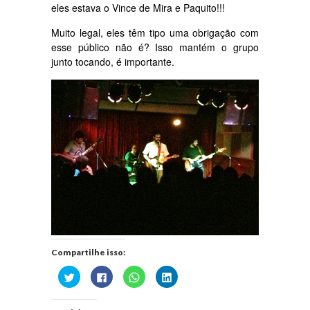
eles estava o Vince de Mira e Paquito!!!
Muito legal, eles têm tipo uma obrigação com
esse público não é? Isso mantém o grupo
junto tocando, é importante.
Compartilhe isso:
Clique
Clique
Clique
Clique
para
para
para
para
compartilhar
compartilhar
compartilhar
compartilhar
no
no
no
no
Twitter(abre
Facebook(abre
WhatsApp(abre
LinkedIn(abre