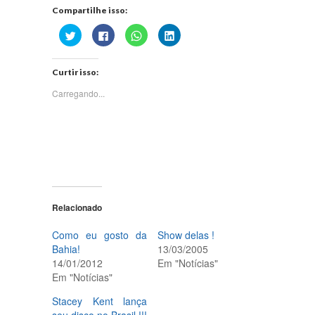
Compartilhe isso:
Clique
Clique
Clique
Clique
para
para
para
para
compartilhar
compartilhar
compartilhar
compartilhar
no
no
no
no
Twitter(abre
Facebook(abre
WhatsApp(abre
LinkedIn(abre
Curtir isso:
em
em
em
em
nova
nova
nova
nova
janela)
janela)
janela)
janela)
Carregando...
Relacionado
Como eu gosto da
Show delas !
Bahia!
13/03/2005
14/01/2012
Em "Notícias"
Em "Notícias"
Stacey Kent lança