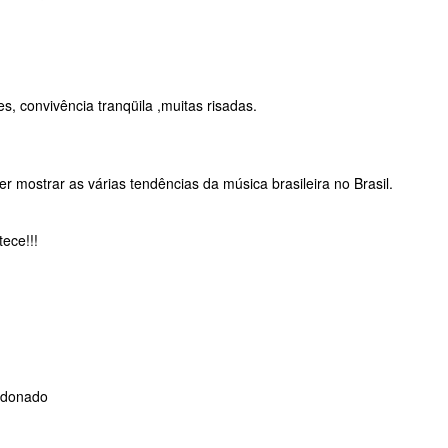
s, convivência tranqüila ,muitas risadas.
r mostrar as várias tendências da música brasileira no Brasil.
ece!!!
aldonado