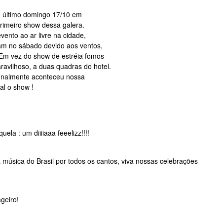
o último domingo 17/10 em
primeiro show dessa galera.
vento ao ar livre na cidade,
am no sábado devido aos ventos,
 Em vez do show de estréia fomos
ravilhoso, a duas quadras do hotel.
finalmente aconteceu nossa
gal o show !
ela : um diiiiaaa feeelizz!!!!
 música do Brasil por todos os cantos, viva nossas celebrações
geiro!