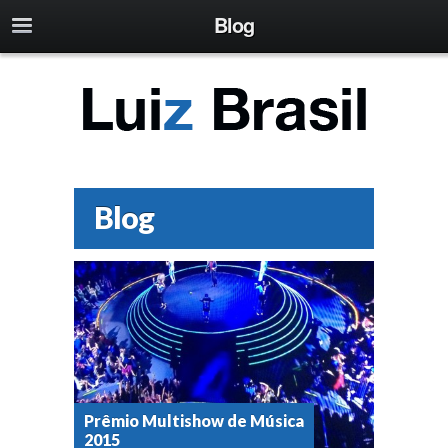
Blog
Blog
Prêmio Multishow de Música
2015