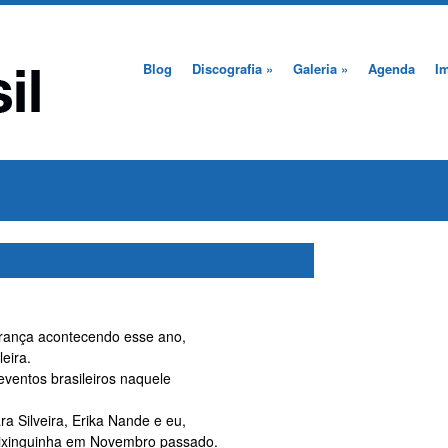
Blog
Discografia
»
Galeria
»
Agenda
I
França acontecendo esse ano,
leira.
eventos brasileiros naquele
ra Silveira, Erika Nande e eu,
Pixinguinha em Novembro passado.