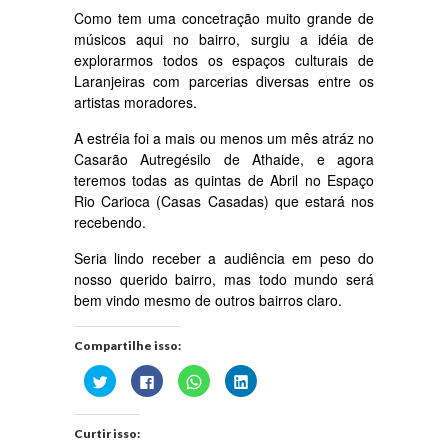
Como tem uma concetração muito grande de
músicos aqui no bairro, surgiu a idéia de
explorarmos todos os espaços culturais de
Laranjeiras com parcerias diversas entre os
artistas moradores.
A estréia foi a mais ou menos um mês atráz no
Casarão Autregésilo de Athaide, e agora
teremos todas as quintas de Abril no Espaço
Rio Carioca (Casas Casadas) que estará nos
recebendo.
Seria lindo receber a audiência em peso do
nosso querido bairro, mas todo mundo será
bem vindo mesmo de outros bairros claro.
Compartilhe isso:
Clique
Clique
Clique
Clique
para
para
para
para
compartilhar
compartilhar
compartilhar
compartilhar
no
no
no
no
Twitter(abre
Facebook(abre
WhatsApp(abre
LinkedIn(abre
Curtir isso:
em
em
em
em