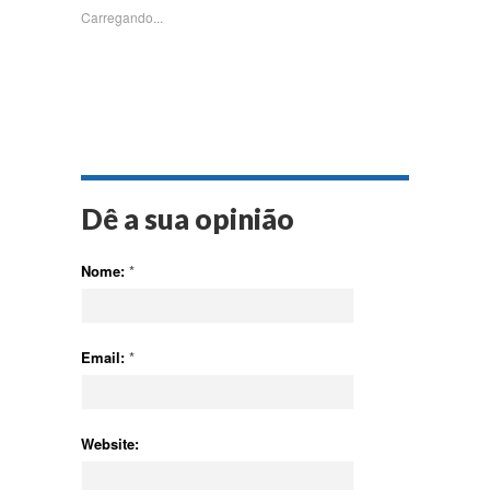
nova
nova
nova
nova
janela)
janela)
janela)
janela)
Carregando...
Dê a sua opinião
Nome:
*
Email:
*
Website: