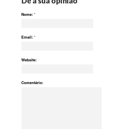
Dê a sua opinião
Nome:
*
Email:
*
Website:
Comentário: