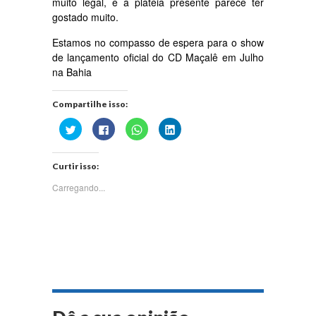
muito legal, e a platéia presente parece ter
gostado muito.
Estamos no compasso de espera para o show
de lançamento oficial do CD Maçalê em Julho
na Bahia
Compartilhe isso:
Clique
Clique
Clique
Clique
para
para
para
para
compartilhar
compartilhar
compartilhar
compartilhar
no
no
no
no
Twitter(abre
Facebook(abre
WhatsApp(abre
LinkedIn(abre
Curtir isso:
em
em
em
em
nova
nova
nova
nova
janela)
janela)
janela)
janela)
Carregando...