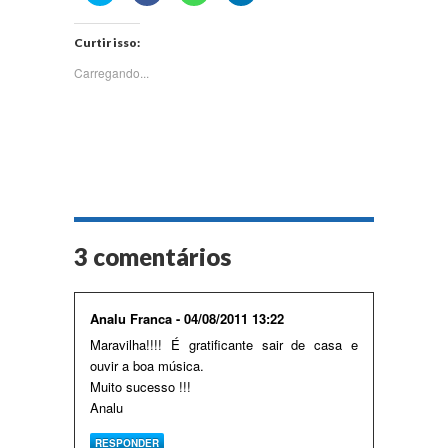
compartilhar
compartilhar
compartilhar
compartilhar
no
no
no
no
Twitter(abre
Facebook(abre
WhatsApp(abre
LinkedIn(abre
Curtir isso:
em
em
em
em
nova
nova
nova
nova
janela)
janela)
janela)
janela)
Carregando...
3 comentários
Analu Franca - 04/08/2011 13:22
Maravilha!!!! É gratificante sair de casa e
ouvir a boa música.
Muito sucesso !!!
Analu
RESPONDER