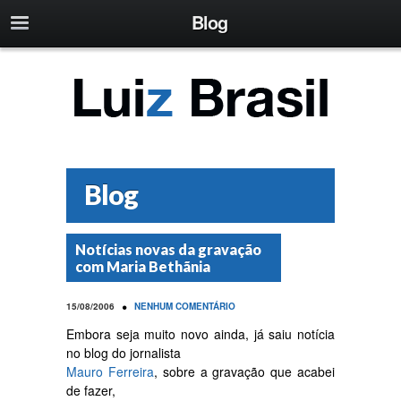
Blog
Blog
Notícias novas da gravação
com Maria Bethãnia
•
15/08/2006
NENHUM COMENTÁRIO
Embora seja muito novo ainda, já saiu notícia
no blog do jornalista
Mauro Ferreira
, sobre a gravação que acabei
de fazer,