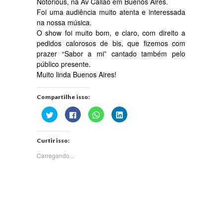
Notorious, na Av Callao em Buenos Aires.
Foi uma audiência muito atenta e interessada
na nossa música.
O show foi muito bom, e claro, com direito a
pedidos calorosos de bis, que fizemos com
prazer “Sabor a mi” cantado também pelo
público presente.
Muito linda Buenos Aires!
Compartilhe isso:
Clique
Clique
Clique
Clique
para
para
para
para
compartilhar
compartilhar
compartilhar
compartilhar
no
no
no
no
Twitter(abre
Facebook(abre
WhatsApp(abre
LinkedIn(abre
Curtir isso:
em
em
em
em
nova
nova
nova
nova
janela)
janela)
janela)
janela)
Carregando...