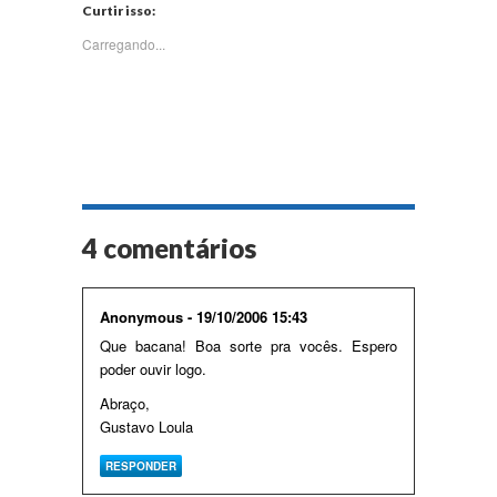
Twitter(abre
Facebook(abre
WhatsApp(abre
LinkedIn(abre
Curtir isso:
em
em
em
em
nova
nova
nova
nova
janela)
janela)
janela)
janela)
Carregando...
4 comentários
Anonymous - 19/10/2006 15:43
Que bacana! Boa sorte pra vocês. Espero
poder ouvir logo.
Abraço,
Gustavo Loula
RESPONDER