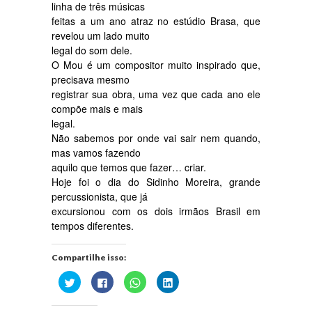
linha de três músicas
feitas a um ano atraz no estúdio Brasa, que
revelou um lado muito
legal do som dele.
O Mou é um compositor muito inspirado que,
precisava mesmo
registrar sua obra, uma vez que cada ano ele
compõe mais e mais
legal.
Não sabemos por onde vai sair nem quando,
mas vamos fazendo
aquilo que temos que fazer… criar.
Hoje foi o dia do Sidinho Moreira, grande
percussionista, que já
excursionou com os dois irmãos Brasil em
tempos diferentes.
Compartilhe isso:
Clique
Clique
Clique
Clique
para
para
para
para
compartilhar
compartilhar
compartilhar
compartilhar
no
no
no
no