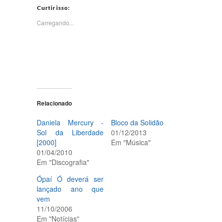
Twitter(abre
Facebook(abre
WhatsApp(abre
LinkedIn(abre
Curtir isso:
em
em
em
em
nova
nova
nova
nova
janela)
janela)
janela)
janela)
Carregando...
Relacionado
Daniela Mercury -
Bloco da Solidão
Sol da Liberdade
01/12/2013
[2000]
Em "Música"
01/04/2010
Em "Discografia"
Ópaí Ó deverá ser
lançado ano que
vem
11/10/2006
Em "Notícias"