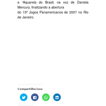
e “Aquarela do Brasil, na voz de Daniela
Mercury, finalizando a abertura
do 15º Jogos Panamericanos de 2007 no Rio
de Janeiro.
Compartilhe isso:
Clique
Clique
Clique
Clique
para
para
para
para
compartilhar
compartilhar
compartilhar
compartilhar
no
no
no
no