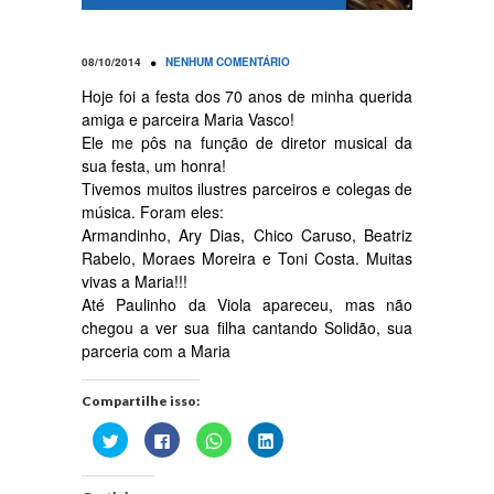
•
08/10/2014
NENHUM COMENTÁRIO
Hoje foi a festa dos 70 anos de minha querida
amiga e parceira Maria Vasco!
Ele me pôs na função de diretor musical da
sua festa, um honra!
Tivemos muitos ilustres parceiros e colegas de
música. Foram eles:
Armandinho, Ary Dias, Chico Caruso, Beatriz
Rabelo, Moraes Moreira e Toni Costa. Muitas
vivas a Maria!!!
Até Paulinho da Viola apareceu, mas não
chegou a ver sua filha cantando Solidão, sua
parceria com a Maria
Compartilhe isso:
Clique
Clique
Clique
Clique
para
para
para
para
compartilhar
compartilhar
compartilhar
compartilhar
no
no
no
no
Twitter(abre
Facebook(abre
WhatsApp(abre
LinkedIn(abre