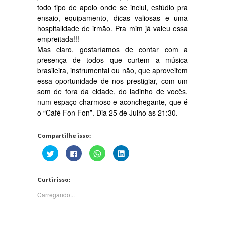
todo tipo de apoio onde se inclui, estúdio pra
ensaio, equipamento, dicas valiosas e uma
hospitalidade de irmão. Pra mim já valeu essa
empreitada!!!
Mas claro, gostaríamos de contar com a
presença de todos que curtem a música
brasileira, instrumental ou não, que aproveitem
essa oportunidade de nos prestigiar, com um
som de fora da cidade, do ladinho de vocês,
num espaço charmoso e aconchegante, que é
o “Café Fon Fon”. Dia 25 de Julho as 21:30.
Compartilhe isso:
Clique
Clique
Clique
Clique
para
para
para
para
compartilhar
compartilhar
compartilhar
compartilhar
no
no
no
no
Twitter(abre
Facebook(abre
WhatsApp(abre
LinkedIn(abre
Curtir isso:
em
em
em
em
nova
nova
nova
nova
janela)
janela)
janela)
janela)
Carregando...