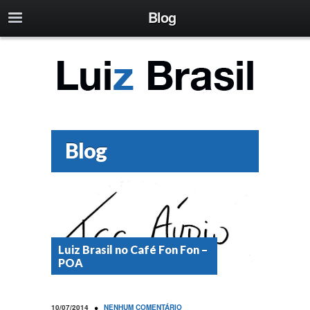
Blog
Blog
Luiz Brasil no Café Fon Fon –
POA
•
10/07/2014
NENHUM COMENTÁRIO