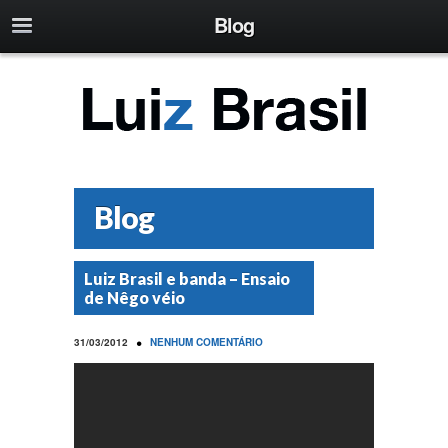
Blog
Blog
Luiz Brasil e banda – Ensaio
de Nêgo véio
•
31/03/2012
NENHUM COMENTÁRIO