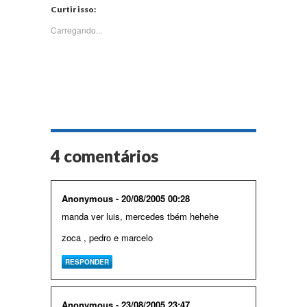
Twitter(abre
Facebook(abre
WhatsApp(abre
LinkedIn(abre
Curtir isso:
em
em
em
em
nova
nova
nova
nova
janela)
janela)
janela)
janela)
Carregando...
4 comentários
Anonymous - 20/08/2005 00:28
manda ver luis, mercedes tbém hehehe
zoca , pedro e marcelo
RESPONDER
Anonymous - 23/08/2005 23:47