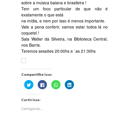
sobre a música baiana e brasileira !
Tem um foco particular de que não é
exatamente o que está
na mídia, e nem por isso é menos importante.
Vale a pena conferir, vamos estar todos lá no
coquetel !
Sala Walter da Silveira, na Biblioteca Central,
nos Barris.
Teremos sessões 20:00hs e `as 21:30hs
Compartilhe isso:
Clique
Clique
Clique
Clique
para
para
para
para
compartilhar
compartilhar
compartilhar
compartilhar
no
no
no
no
Twitter(abre
Facebook(abre
WhatsApp(abre
LinkedIn(abre
Curtir isso:
em
em
em
em
nova
nova
nova
nova
janela)
janela)
janela)
janela)
Carregando...