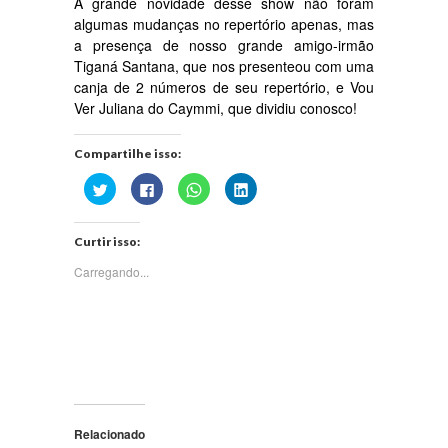
A grande novidade desse show não foram
algumas mudanças no repertório apenas, mas
a presença de nosso grande amigo-irmão
Tiganá Santana, que nos presenteou com uma
canja de 2 números de seu repertório, e Vou
Ver Juliana do Caymmi, que dividiu conosco!
Compartilhe isso:
Clique
Clique
Clique
Clique
para
para
para
para
compartilhar
compartilhar
compartilhar
compartilhar
no
no
no
no
Twitter(abre
Facebook(abre
WhatsApp(abre
LinkedIn(abre
Curtir isso:
em
em
em
em
nova
nova
nova
nova
janela)
janela)
janela)
janela)
Carregando...
Relacionado