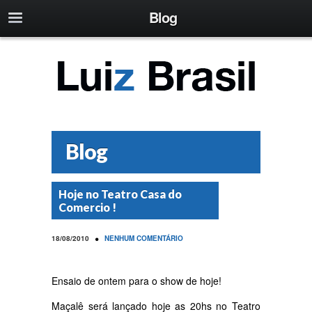
Blog
Blog
Hoje no Teatro Casa do
Comercio !
•
18/08/2010
NENHUM COMENTÁRIO
Ensaio de ontem para o show de hoje!
Maçalê será lançado hoje as 20hs no Teatro