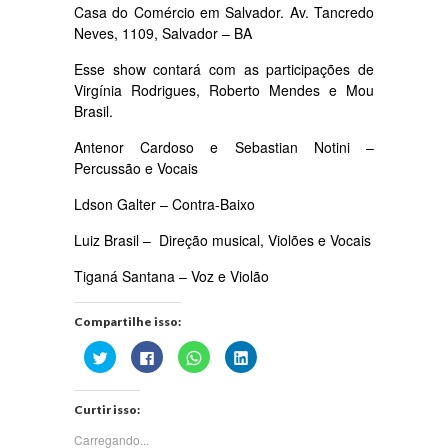
Casa do Comércio em Salvador. Av. Tancredo
Neves, 1109, Salvador – BA
Esse show contará com as participações de
Virgínia Rodrigues, Roberto Mendes e Mou
Brasil.
Antenor Cardoso e Sebastian Notini –
Percussão e Vocais
Ldson Galter – Contra-Baixo
Luiz Brasil – Direção musical, Violões e Vocais
Tiganá Santana – Voz e Violão
Compartilhe isso:
Clique
Clique
Clique
Clique
para
para
para
para
compartilhar
compartilhar
compartilhar
compartilhar
no
no
no
no
Twitter(abre
Facebook(abre
WhatsApp(abre
LinkedIn(abre
Curtir isso:
em
em
em
em
nova
nova
nova
nova
janela)
janela)
janela)
janela)
Carregando...