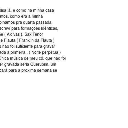
isa lá, e como na minha casa
juntos, como era a minha
mbinamos pra quarta passada.
screví para formações idênticas,
e ( Aldivas ), Sax Tenor
 e Flauta ( Franklin da Flauta )
não foi suficiente para gravar
a a primeira.. ( Noite perpétua )
única música de meu cd, que não foi
er gravada seria Querubim, um
icará para a proxima semana se