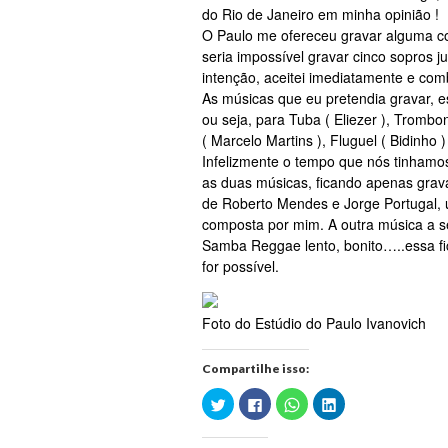
do Rio de Janeiro em minha opinião !
O Paulo me ofereceu gravar alguma co
seria impossível gravar cinco sopros 
intenção, aceitei imediatamente e co
As músicas que eu pretendia gravar, e
ou seja, para Tuba ( Eliezer ), Trombon
( Marcelo Martins ), Fluguel ( Bidinho )
Infelizmente o tempo que nós tinhamos 
as duas músicas, ficando apenas gravad
de Roberto Mendes e Jorge Portugal, 
composta por mim. A outra música a s
Samba Reggae lento, bonito…..essa f
for possível.
Foto do Estúdio do Paulo Ivanovich
Compartilhe isso:
Clique
Clique
Clique
Clique
para
para
para
para
compartilhar
compartilhar
compartilhar
compartilhar
no
no
no
no