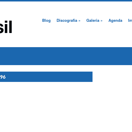
Blog
Discografia
»
Galeria
»
Agenda
I
996