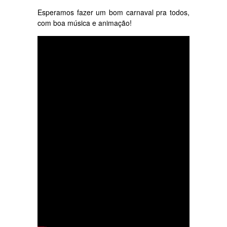
Esperamos fazer um bom carnaval pra todos,
com boa música e animação!
Cenas do ensaio de ontem em Salvador, com:
Aiace Felix – Voz
Jorge Brasil – Bateria
Mou Brasil – Guitarra
Luiz Brasil – Guitarra
Rafael Brasil – Bateria e Percussão
Nei Sacramento – Percussão
João Rafael – Baixo
João Ventura – Teclado