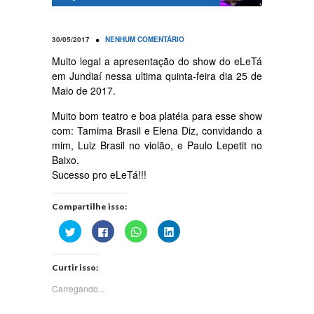
•
30/05/2017
NENHUM COMENTÁRIO
Muito legal a apresentação do show do eLeTá
em Jundiaí nessa ultima quinta-feira dia 25 de
Maio de 2017.
Muito bom teatro e boa platéia para esse show
com: Tamima Brasil e Elena Diz, convidando a
mim, Luiz Brasil no violão, e Paulo Lepetit no
Baixo.
Sucesso pro eLeTá!!!
Compartilhe isso:
Clique
Clique
Clique
Clique
para
para
para
para
compartilhar
compartilhar
compartilhar
compartilhar
no
no
no
no
Twitter(abre
Facebook(abre
WhatsApp(abre
LinkedIn(abre
Curtir isso:
em
em
em
em
nova
nova
nova
nova
janela)
janela)
janela)
janela)
Carregando...