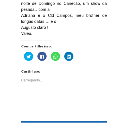
noite de Domingo no Canecão, um show da
pesada…com a
Adriana e o Cid Campos, meu brother de
longas datas…. e o
Augusto claro !
Valeu.
Compartilhe isso:
Clique
Clique
Clique
Clique
para
para
para
para
compartilhar
compartilhar
compartilhar
compartilhar
no
no
no
no
Twitter(abre
Facebook(abre
WhatsApp(abre
LinkedIn(abre
Curtir isso:
em
em
em
em
nova
nova
nova
nova
janela)
janela)
janela)
janela)
Carregando...