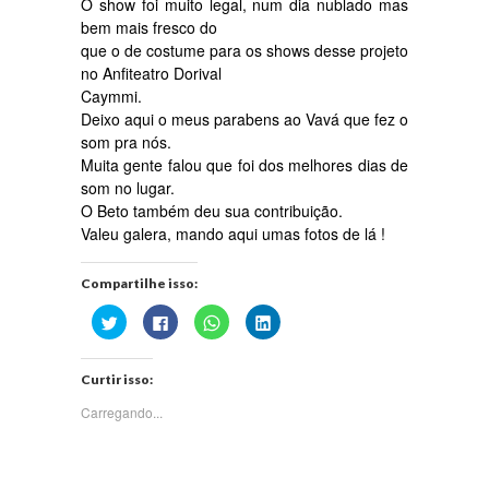
O show foi muito legal, num dia nublado mas
bem mais fresco do
que o de costume para os shows desse projeto
no Anfiteatro Dorival
Caymmi.
Deixo aqui o meus parabens ao Vavá que fez o
som pra nós.
Muita gente falou que foi dos melhores dias de
som no lugar.
O Beto também deu sua contribuição.
Valeu galera, mando aqui umas fotos de lá !
Compartilhe isso:
Clique
Clique
Clique
Clique
para
para
para
para
compartilhar
compartilhar
compartilhar
compartilhar
no
no
no
no
Twitter(abre
Facebook(abre
WhatsApp(abre
LinkedIn(abre
Curtir isso:
em
em
em
em
nova
nova
nova
nova
janela)
janela)
janela)
janela)
Carregando...