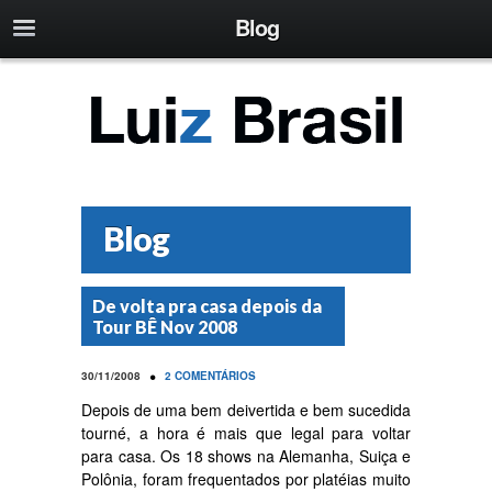
Blog
Blog
De volta pra casa depois da
Tour BÊ Nov 2008
•
30/11/2008
2 COMENTÁRIOS
Depois de uma bem deivertida e bem sucedida
tourné, a hora é mais que legal para voltar
para casa. Os 18 shows na Alemanha, Suiça e
Polônia, foram frequentados por platéias muito