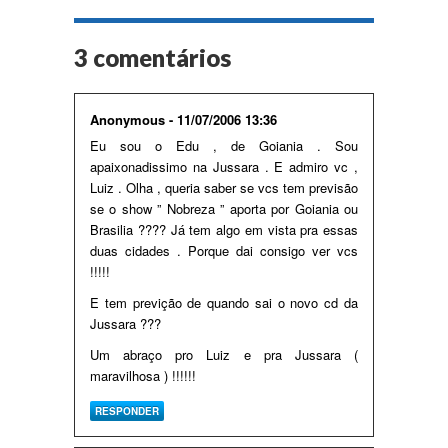
3 comentários
Anonymous - 11/07/2006 13:36
Eu sou o Edu , de Goiania . Sou
apaixonadissimo na Jussara . E admiro vc ,
Luiz . Olha , queria saber se vcs tem previsão
se o show ” Nobreza ” aporta por Goiania ou
Brasilia ???? Já tem algo em vista pra essas
duas cidades . Porque dai consigo ver vcs
!!!!!
E tem previção de quando sai o novo cd da
Jussara ???
Um abraço pro Luiz e pra Jussara (
maravilhosa ) !!!!!!
RESPONDER