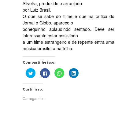
Silveira, produzido e arranjado
por Luiz Brasil.
O que se sabe do filme é que na crítica do
Jornal o Globo, aparece o
bonequinho aplaudindo sentado. Deve ser
interessante estar assistindo
a um filme estrangeiro e de repente entra uma
música brasileira na trilha.
Compartilhe isso:
Clique
Clique
Clique
Clique
para
para
para
para
compartilhar
compartilhar
compartilhar
compartilhar
no
no
no
no
Twitter(abre
Facebook(abre
WhatsApp(abre
LinkedIn(abre
Curtir isso:
em
em
em
em
nova
nova
nova
nova
janela)
janela)
janela)
janela)
Carregando...