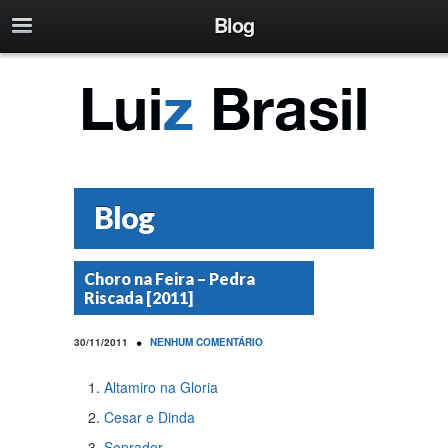
Blog
Blog
Choro na Feira – Pedra
Riscada [2011]
•
30/11/2011
NENHUM COMENTÁRIO
Altamiro na Gloria
Cesar e Dinda
Soprador