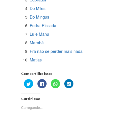
Do Miles
Do Mingus
Pedra Riscada
Lu e Manu
Marabá
Pra não se perder mais nada
Matias
Compartilhe isso:
Clique
Clique
Clique
Clique
para
para
para
para
compartilhar
compartilhar
compartilhar
compartilhar
no
no
no
no
Twitter(abre
Facebook(abre
WhatsApp(abre
LinkedIn(abre
Curtir isso:
em
em
em
em
nova
nova
nova
nova
janela)
janela)
janela)
janela)
Carregando...