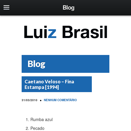
Blog
Blog
Caetano Veloso – Fina
Estampa [1994]
•
31/03/2010
NENHUM COMENTÁRIO
Rumba azul
Pecado