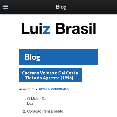
Blog
Blog
Caetano Veloso e Gal Costa
– Tieta do Agreste [1996]
•
09/04/2010
NENHUM COMENTÁRIO
O Motor Da
Luz
Coracao Pensamento