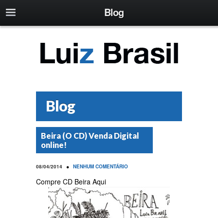
Blog
Blog
Beira (O CD) Venda Digital
online!
•
08/04/2014
NENHUM COMENTÁRIO
Compre CD Beira Aqui